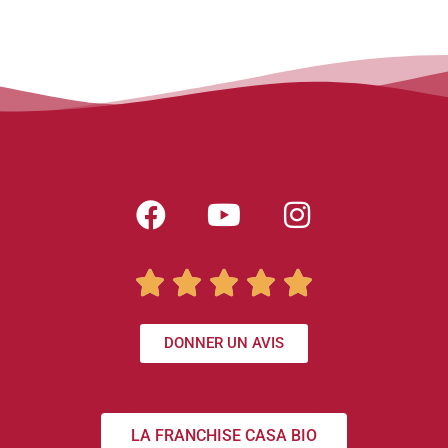





DONNER UN AVIS
LA FRANCHISE CASA BIO