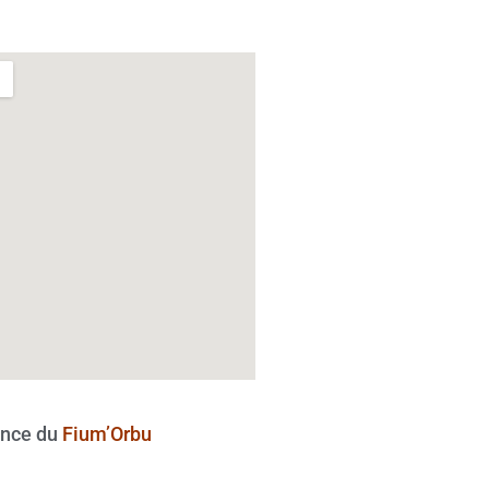
nce du
Fium’Orbu