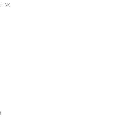
is Air)
)