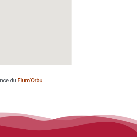
nce du
Fium’Orbu