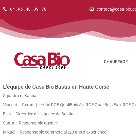
04 . 95 . 48 . 39 . 78
contact@casa-bio.c
CHAUFFAGE
L’équipe de Casa Bio Bastia en Haute Corse
Squadra di Bastia
Vincent – Gérant (certifié RGE QualiBois Air, RGE QualiBois Eau, RGE Q
Elsa – Directrice de l’agence de Bastia
Santa – Responsable agence
Mikaël – Responsable commercial (20 ans d’expérience)