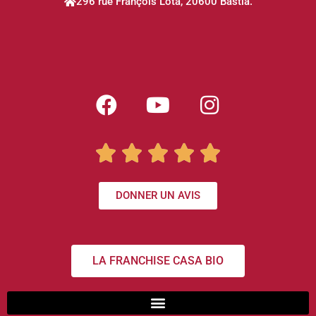
296 rue François Lota, 20600 Bastia.





DONNER UN AVIS
LA FRANCHISE CASA BIO