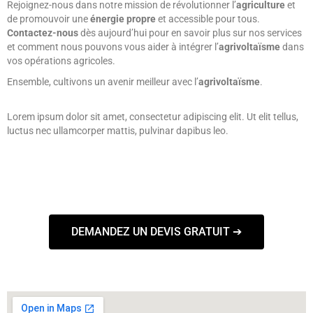
Rejoignez-nous dans notre mission de révolutionner l’
agriculture
et
de promouvoir une
énergie propre
et accessible pour tous.
Contactez-nous
dès aujourd’hui pour en savoir plus sur nos services
et comment nous pouvons vous aider à intégrer l’
agrivoltaïsme
dans
vos opérations agricoles.
Ensemble, cultivons un avenir meilleur avec l’
agrivoltaïsme
.
Lorem ipsum dolor sit amet, consectetur adipiscing elit. Ut elit tellus,
luctus nec ullamcorper mattis, pulvinar dapibus leo.
DEMANDEZ UN DEVIS GRATUIT ➔