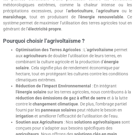
météorologiques extrêmes, comme la chaleur intense ou les
précipitations excessives, pour l’
arboriculture
, l’
agriculture
ou le
maraîchage
, tout en produisant de
l’énergie renouvelable
. Ce
système permet de maximiser l’utilisation des terres agricoles tout en
générant de l’
électricité propre
.
Pourquoi choisir l’agrivoltaïsme ?
Optimisation des Terres Agricoles
: L’
agrivoltaïsme
permet
aux
agriculteurs
de doubler l’utilisation de leurs terres, en
combinant la culture agricole et la production d’
énergie
solaire
. Cela signifie plus de rendement économique par
hectare, tout en protégeant les cultures contre les conditions
climatiques extrêmes.
Réduction de l’Impact Environnemental
: En intégrant
l’énergie solaire
sur les terres agricoles, nous contribuons à la
réduction des émissions de gaz à effet de serre
et à la lutte
contre le
changement climatique
. De plus, l’ombrage partiel
fourni par les
panneaux solaires
peut réduire le besoin en
irrigation
et améliorer l’efficacité de l’utilisation de l’eau.
Soutien aux Agriculteurs
: Nos
solutions agrivoltaïques
sont
conçues pour s’adapter aux besoins spécifiques des
agriculteurs
. Nous offrons des
solutions clés en main
,