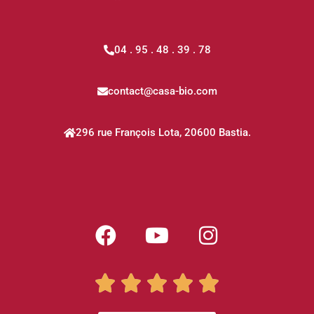
04 . 95 . 48 . 39 . 78
contact@casa-bio.com
296 rue François Lota, 20600 Bastia.




