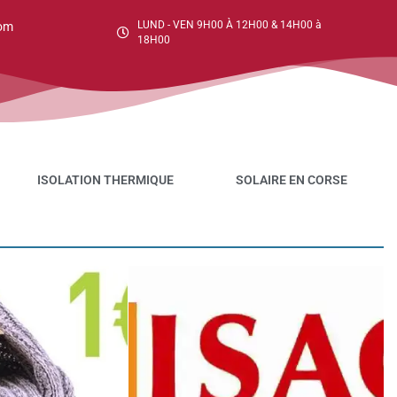
LUND - VEN 9H00 À 12H00 & 14H00 à
om
18H00
ISOLATION THERMIQUE
SOLAIRE EN CORSE
←
N
O
po
po
→