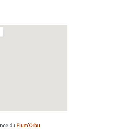
nce du
Fium’Orbu