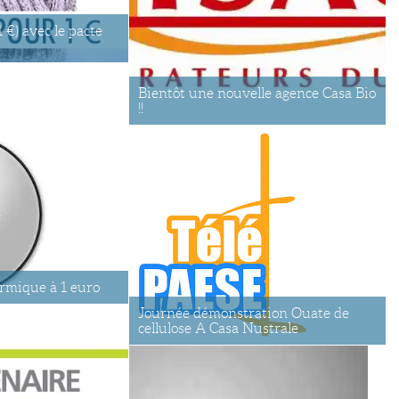
1 €) avec le pacte
Bientôt une nouvelle agence Casa Bio
!!
ermique à 1 euro
Journée démonstration Ouate de
cellulose A Casa Nustrale