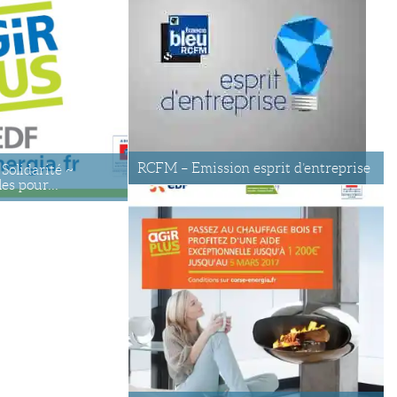
RCFM – Emission esprit d’entreprise
 Solidarité ~
es pour...