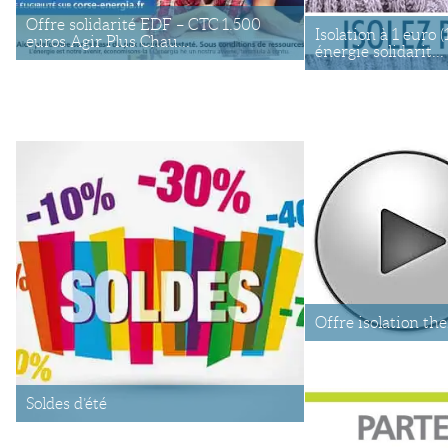
Offre solidarité EDF – CTC 1.500
Isolation à 1 euro (
euros Agir Plus Chau...
énergie solidarit...
Offre isolation th
Soldes d’été