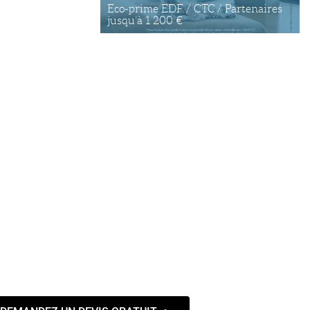
Eco-prime EDF / CTC / Partenaires
jusqu’à 1 200 €