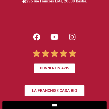
296 rue François Lota, 20600 Bastia.





DONNER UN AVIS
LA FRANCHISE CASA BIO