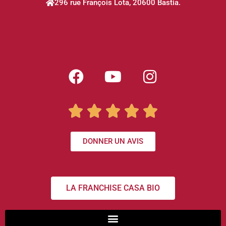
296 rue François Lota, 20600 Bastia.





DONNER UN AVIS
LA FRANCHISE CASA BIO