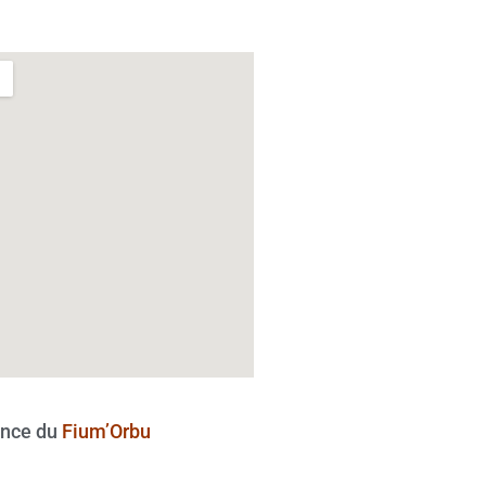
nce du
Fium’Orbu