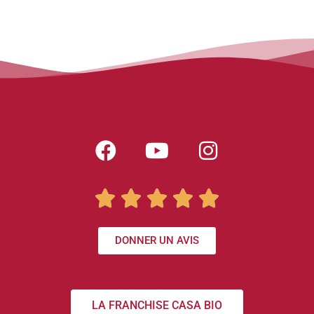





DONNER UN AVIS
LA FRANCHISE CASA BIO