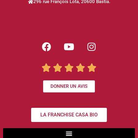
296 rue François Lota, 20600 Bastia.





DONNER UN AVIS
LA FRANCHISE CASA BIO