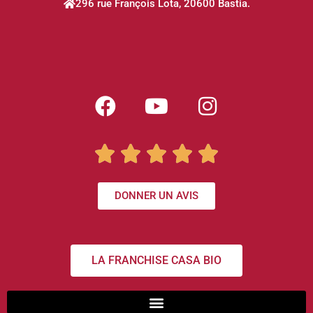
296 rue François Lota, 20600 Bastia.





DONNER UN AVIS
LA FRANCHISE CASA BIO