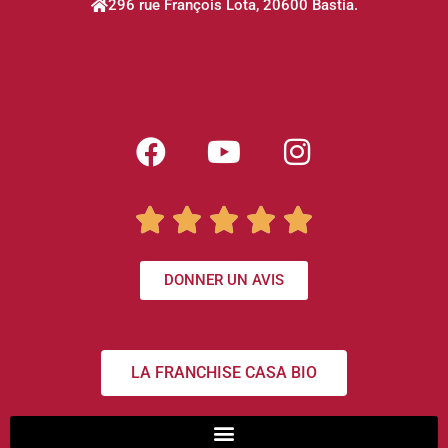
296 rue François Lota, 20600 Bastia.





DONNER UN AVIS
LA FRANCHISE CASA BIO