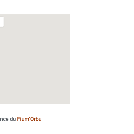
nce du
Fium’Orbu