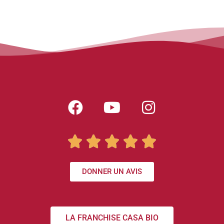





DONNER UN AVIS
LA FRANCHISE CASA BIO