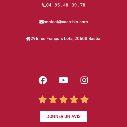
04 . 95 . 48 . 39 . 78
contact@casa-bio.com
296 rue François Lota, 20600 Bastia.





DONNER UN AVIS