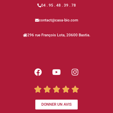
04 . 95 . 48 . 39 . 78
contact@casa-bio.com
296 rue François Lota, 20600 Bastia.





DONNER UN AVIS