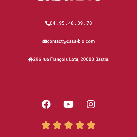
04 . 95 . 48 . 39 . 78
contact@casa-bio.com
296 rue François Lota, 20600 Bastia.




