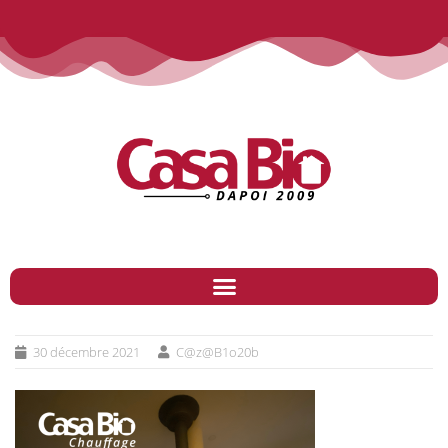
30 décembre 2021
C@z@B1o20b