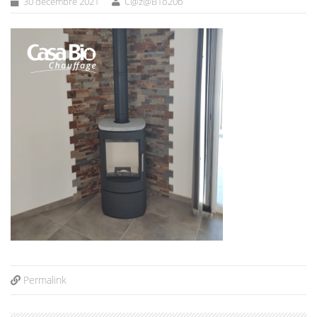
30 décembre 2021
C@z@B1o20b
Permalink