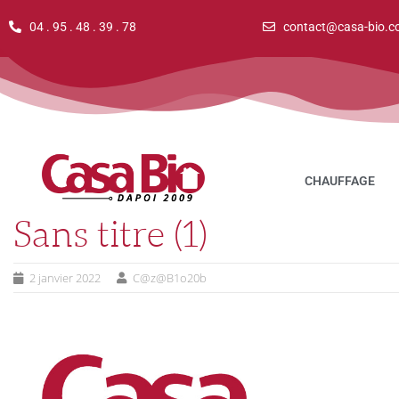
04 . 95 . 48 . 39 . 78
contact@casa-bio.c
CHAUFFAGE
Sans titre (1)
2 janvier 2022
C@z@B1o20b