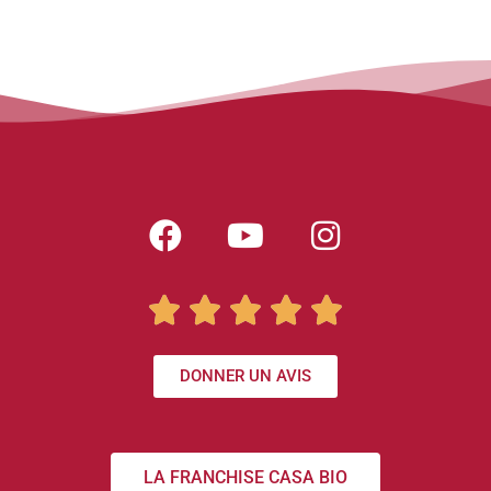





DONNER UN AVIS
LA FRANCHISE CASA BIO