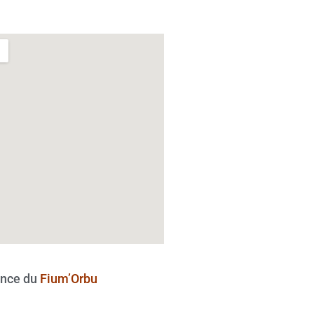
nce du
Fium’Orbu