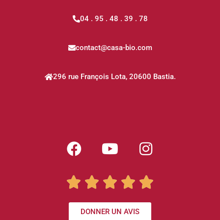
04 . 95 . 48 . 39 . 78
contact@casa-bio.com
296 rue François Lota, 20600 Bastia.





DONNER UN AVIS