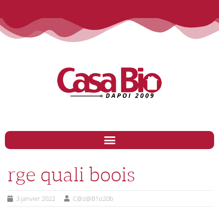
rge quali boois
3 janvier 2022
C@z@B1o20b