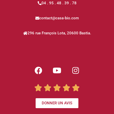
04 . 95 . 48 . 39 . 78
contact@casa-bio.com
296 rue François Lota, 20600 Bastia.





DONNER UN AVIS