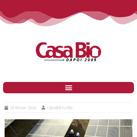
29 février 2024
C@z@B1o20b
Lecteur
vidéo