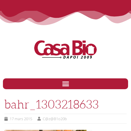
bahr_1303218633
17 mars 2015
C@z@B1o20b