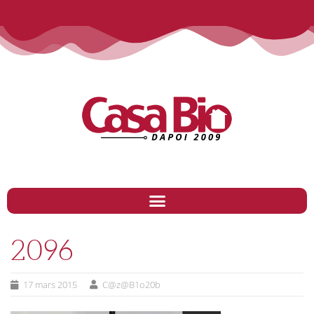
2096
17 mars 2015
C@z@B1o20b