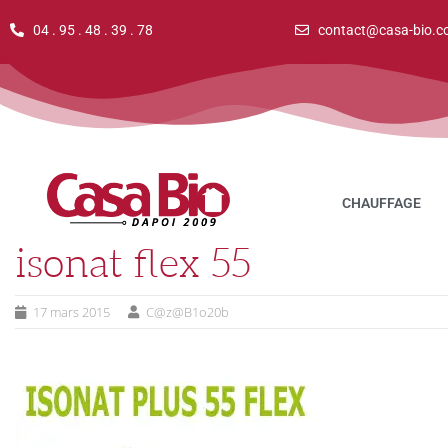
04 . 95 . 48 . 39 . 78
contact@casa-bio.c
CHAUFFAGE
isonat flex 55
17 mars 2015
C@z@B1o20b