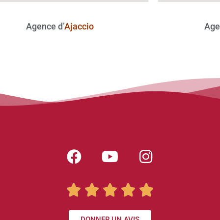
Agence d’
Ajaccio
Age





DONNER UN AVIS