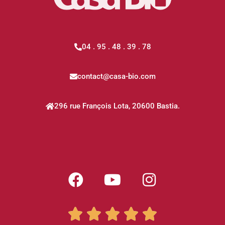
04 . 95 . 48 . 39 . 78
contact@casa-bio.com
296 rue François Lota, 20600 Bastia.




