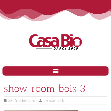
show-room-bois-3
20 décembre 2016
C@z@B1o20b