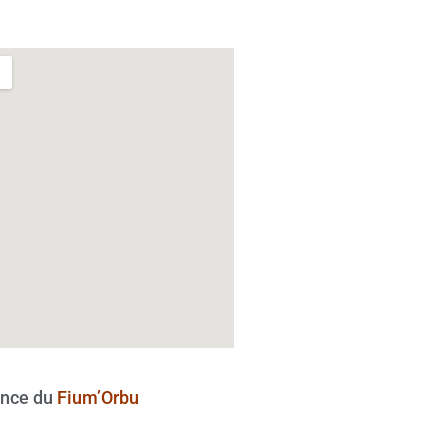
nce du
Fium’Orbu