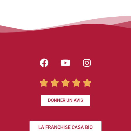





DONNER UN AVIS
LA FRANCHISE CASA BIO