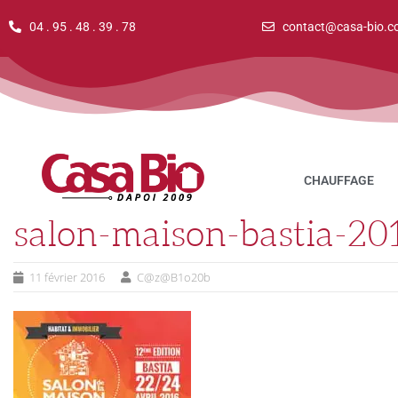
04 . 95 . 48 . 39 . 78
contact@casa-bio.c
CHAUFFAGE
salon-maison-bastia-20
11 février 2016
C@z@B1o20b