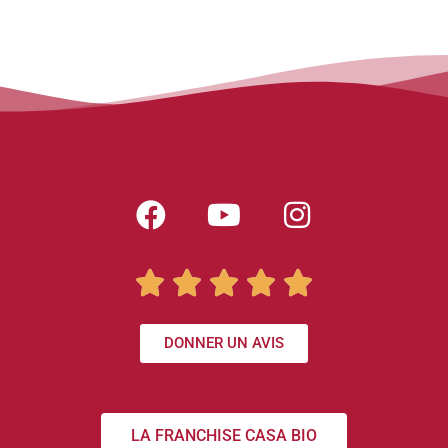





DONNER UN AVIS
LA FRANCHISE CASA BIO