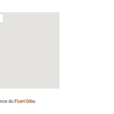
nce du
Fium’Orbu